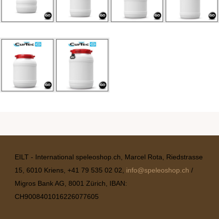
EILT - International speleoshop.ch, Marcel Rota, Riedstrasse
15, 6010 Kriens, +41 79 535 02 02,
info@speleoshop.ch
/
Migros Bank AG, 8001 Zürich, IBAN:
CH9008401016226077605