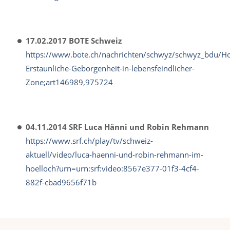
17.02.2017 BOTE Schweiz
https://www.bote.ch/nachrichten/schwyz/schwyz_bdu/Ho
Erstaunliche-Geborgenheit-in-lebensfeindlicher-
Zone;art146989,975724
04.11.2014 SRF Luca Hänni und Robin Rehmann
https://www.srf.ch/play/tv/schweiz-
aktuell/video/luca-haenni-und-robin-rehmann-im-
hoelloch?urn=urn:srf:video:8567e377-01f3-4cf4-
882f-cbad9656f71b