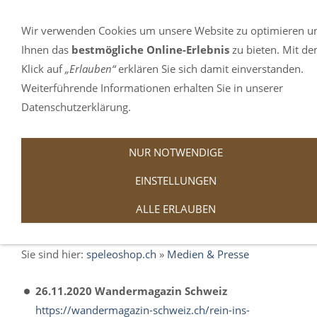
Ihre Sprachauswahl:
Wir verwenden Cookies um unsere Website zu optimieren u
NAVIGATION EINBLENDEN
Ihnen das
bestmögliche Online-Erlebnis
zu bieten. Mit d
Klick auf
„Erlauben“
erklären Sie sich damit einverstanden.
Weiterführende Informationen erhalten Sie in unserer
Datenschutzerklärung.
NUR NOTWENDIGE
EINSTELLUNGEN
Medien & Presse
ALLE ERLAUBEN
Sie sind hier:
speleoshop.ch
»
Medien & Presse
26.11.2020 Wandermagazin Schweiz
https://wandermagazin-schweiz.ch/rein-ins-