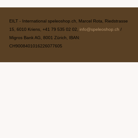
EILT - International speleoshop.ch, Marcel Rota, Riedstrasse
15, 6010 Kriens, +41 79 535 02 02,
info@speleoshop.ch
/
Migros Bank AG, 8001 Zürich, IBAN:
CH9008401016226077605